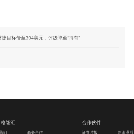
财捷目标价至304美元，评级降至“持有”
于格隆汇
合作伙伴
我们
商务合作
证券时报
新浪港股