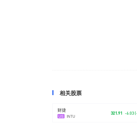
相关股票
财捷
321.91
-6.03 
US
INTU