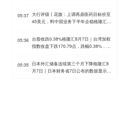
rade以及全天候加密货币交易所展开竞
价从1000美元上调至1300美元，维持“与
争。资管机构警示，缺少实时基金净值估
板块同步”评级。(格隆汇)
大行评级丨花旗：上调再鼎医药目标价至
算，可能会扩大ETF的价格偏离幅度；行
05:37
45美元，料中国业务下半年企稳格隆汇8
业此前已呼吁韩国交易所推迟该业务上
月7日｜花旗发表报告指，再鼎医药次季
线。个股杠杆型ETF将不纳入盘后交易的
产品收入环比改善约11%至约1.06亿美
交易标的范围。
台股收跌0.38%格隆汇8月7日｜台湾加权
05:36
元，符合该行和市场预期，令该行更有信
指数收盘下跌170.79点，跌幅0.38%，报
心其中国业务可于2026年下半年企稳，并
44225.91点。
按管理层指引于2027年恢复显著增长。该
日本外汇储备连续第三个月下降格隆汇8
行指，焦点日益转向即将到来的管线催化
05:35
月7日丨日本财务省7日公布的数据显示，
剂，并继续视zoci为主要价值驱动因素。
截至今年7月末，日本外汇储备约为1.29
该行将再鼎医药美股目标价由44美元上调
万亿美元，较6月末减少3.77亿美元，为
至45美元，已计入Tivdak获国家药品监督
大行评级丨小摩：大幅升九龙仓置业目标
05:33
连续第三个月下降。
管理局批准后的影响，部分被2026财年K
价至35.7港元，评级升至“增持”格隆汇8月
arXT收入下调，以及假设Vyvgart因2027
7日｜摩根大通发表研报指，九龙仓置业
年皮下注射剂型国家医保谈判而面临的定
管理层对经营环境前景看法转至乐观，为
深成指涨2%格隆汇8月7日｜A股主要指数
05:32
价压力所抵销，评级“买入/高风险”。
市场带来惊喜，是公司多年来首次展现较
盘中涨幅扩大，其中，创业板指涨2.5%，
高信心，认为最困难时期已经过去。同
深成指涨2%，沪指涨0.72%。
时，公司出乎预期修改派息政策，将派息
多晶硅主力合约涨超6%格隆汇8月7日｜
比率由65%上调至90%。该行指出，虽然
05:32