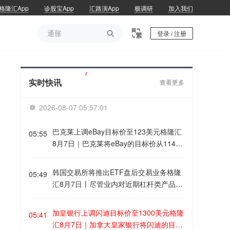
格隆汇App
诊股宝App
汇路演App
极调研
加入我们
通胀

登录 / 注册
通胀
实时快讯
查看更多
2026-08-07 05:57:01

巴克莱上调eBay目标价至123美元格隆汇
05:55
8月7日｜巴克莱将eBay的目标价从114美
元上调至123美元，维持“增持”评级。(格
隆汇)
韩国交易所将推出ETF盘后交易业务格隆
05:49
汇8月7日丨尽管业内对近期杠杆类产品波
动存在担忧，韩国交易所仍将于9月14日
正式开启交易所交易基金（ETF）盘后交
加皇银行上调闪迪目标价至1300美元格隆
05:41
易。韩国交易所意在与另类交易系统Next
汇8月7日｜加拿大皇家银行将闪迪的目标