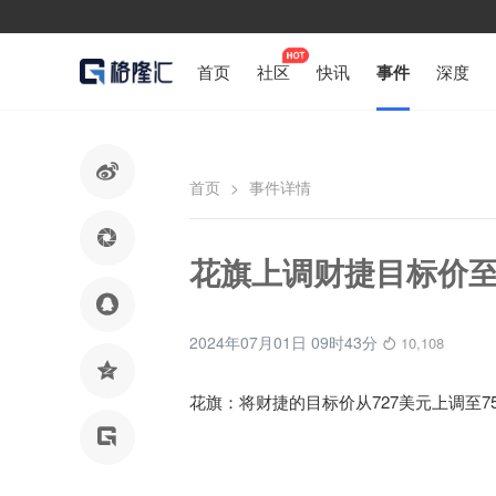
首页
社区
快讯
事件
深度

首页
>
事件详情

花旗上调财捷目标价至

2024年07月01日 09时43分
10,108

花旗：将财捷的目标价从727美元上调至7
