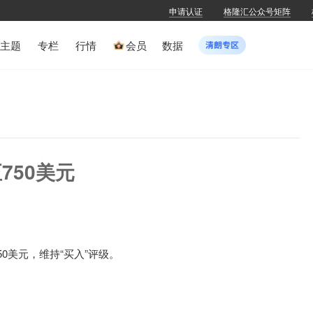
申请认证
格隆汇公众号矩阵
主题
专栏
行情
会员
数据
750美元
50美元，维持“买入”评级。