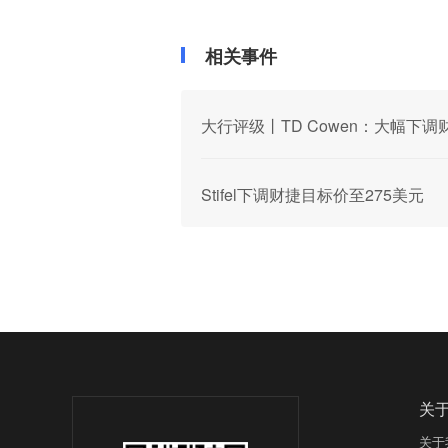
相关事件
大行评级丨TD Cowen：大幅下调
Stifel下调财捷目标价至275美元
关
关于