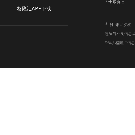
关于东新社
格隆汇APP下载
声明
未经授权，
违法与不良信息举报热线:
©深圳格隆汇信息科