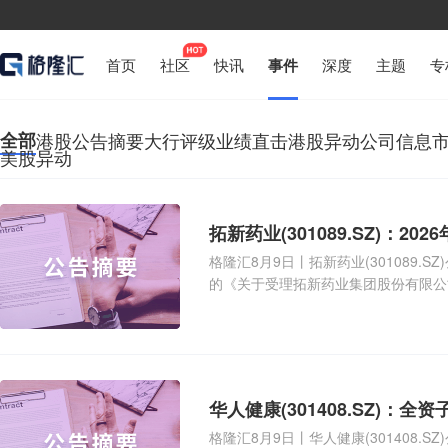
首页
社区
快讯
事件
深度
主题
专
全部
港股公告摘要
大行评级
业绩直击
港股异动
公司信息
美股异动
拓新药业(301089.SZ)：
格隆汇8月9日丨拓新药业(301089.
的《关于受理拓新药业集团股份有限公司
华人健康(301408.SZ)：
格隆汇8月9日丨华人健康(301408