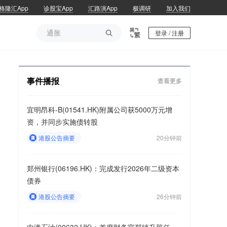
格隆汇App
诊股宝App
汇路演App
极调研
加入我们
通胀

登录 / 注册
通胀
事件播报
查看更多
宜明昂科-B(01541.HK)附属公司获5000万元增
资，并同步实施债转股
港股公告摘要
20分钟前
郑州银行(06196.HK)：完成发行2026年二级资本
债券
港股公告摘要
26分钟前