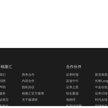
于格隆汇
合作伙伴
我们
商务合作
证券时报
新浪港股
招聘
内容合作
富途牛牛
长桥LongB
声明
隐私协议
证券之星
中金在线
服务
格隆汇官方微博
恒生聚源
证券日报
诊股宝
关于极调研
泡财经
时代在线
东新社
私募排排网
环球旅讯