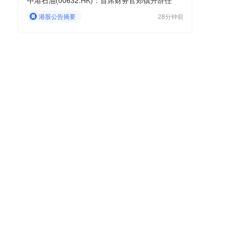
中港石油(00632.HK)：首席财务官郑镇升辞任
港股公告摘要
28分钟前