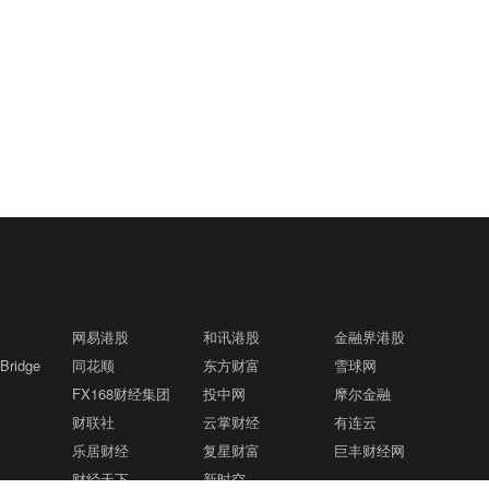
网易港股
和讯港股
金融界港股
ridge
同花顺
东方财富
雪球网
FX168财经集团
投中网
摩尔金融
财联社
云掌财经
有连云
乐居财经
复星财富
巨丰财经网
财经天下
新时空