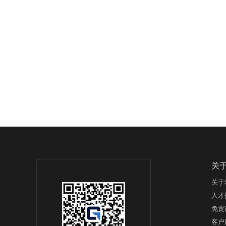
关
关于
人才
免责
客户