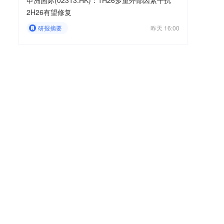
申洲国际(02313.HK)：1H26多重外部因素干扰
2H26有望修复
研报摘要
昨天 16:00