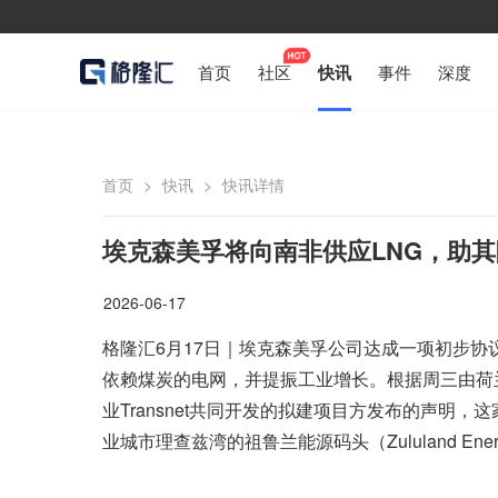
首页
社区
快讯
事件
深度
首页
>
快讯
>
快讯详情
埃克森美孚将向南非供应LNG，助
2026-06-17
格隆汇6月17日｜埃克森美孚公司达成一项初步协
依赖煤炭的电网，并提振工业增长。根据周三由荷兰皇家孚宝
业Transnet共同开发的拟建项目方发布的声明
业城市理查兹湾的祖鲁兰能源码头（Zululand Energy