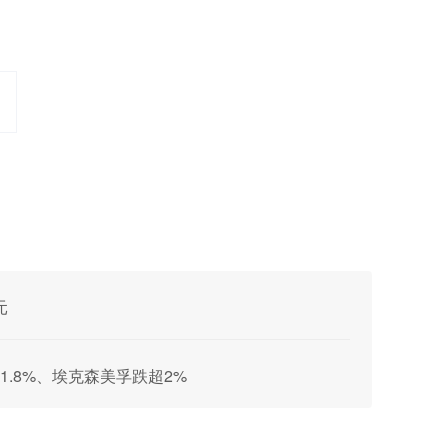
元
.8%、埃克森美孚跌超2%