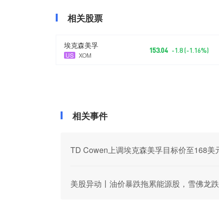
相关股票
埃克森美孚
153.04
-1.8 (-1.16%)
US
XOM
相关事件
TD Cowen上调埃克森美孚目标价至168美
美股异动丨油价暴跌拖累能源股，雪佛龙跌1