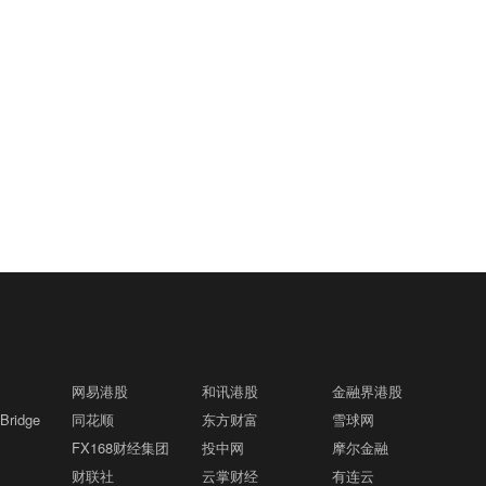
网易港股
和讯港股
金融界港股
ridge
同花顺
东方财富
雪球网
FX168财经集团
投中网
摩尔金融
财联社
云掌财经
有连云