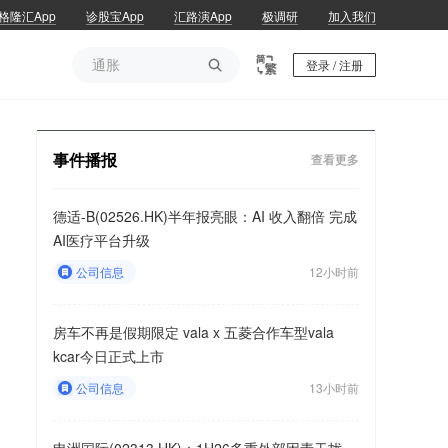
格隆汇App
诊股宝App
汇路演App
极调研
加入我们
通胀

登录 / 注册
通胀
事件播报
查看更多
德适-B(02526.HK)半年报亮眼：AI 收入翻倍 完成
AI医疗平台升级
公司信息
12小时前
房车不再是假期限定 vala x 五菱合作车型vala
kcar今日正式上市
公司信息
13小时前