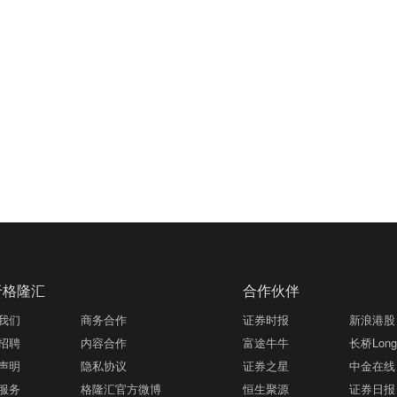
于格隆汇
合作伙伴
我们
商务合作
证券时报
新浪港股
招聘
内容合作
富途牛牛
长桥LongB
声明
隐私协议
证券之星
中金在线
服务
格隆汇官方微博
恒生聚源
证券日报