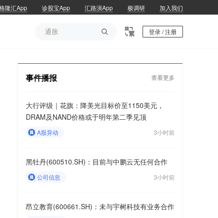
格隆汇App
诊股宝App
汇路演App
极调研
加入我们
通胀

登录 / 注册
通胀
事件播报
查看更多
大行评级｜花旗：降美光目标价至1150美元，
DRAM及NAND价格或于明年第二季见顶
A股异动
3小时前
黑牡丹(600510.SH)：目前与中鹏云无任何合作
公司信息
3小时前
昂立教育(600661.SH)：未与宇树科技有业务合作