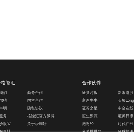
于格隆汇
合作伙伴
我们
商务合作
证券时报
新浪港股
招聘
内容合作
富途牛牛
长桥LongB
声明
隐私协议
证券之星
中金在线
服务
格隆汇官方微博
恒生聚源
证券日报
诊股宝
关于极调研
泡财经
时代在线
东新社
私募排排网
环球旅讯