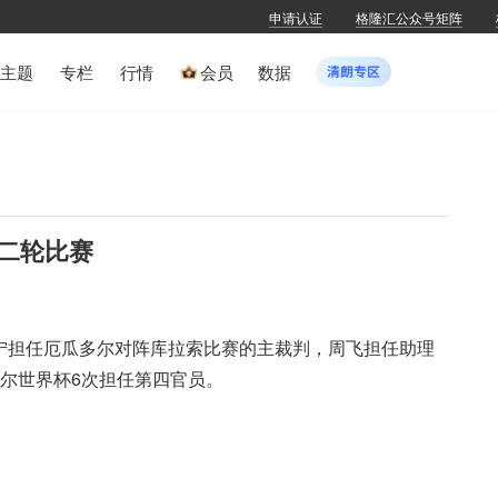
申请认证
格隆汇公众号矩阵
主题
专栏
行情
会员
数据
二轮比赛
马宁担任厄瓜多尔对阵库拉索比赛的主裁判，周飞担任助理
塔尔世界杯6次担任第四官员。