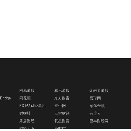
网易港股
和讯港股
金融界港股
ridge
同花顺
东方财富
雪球网
FX168财经集团
投中网
摩尔金融
财联社
云掌财经
有连云
乐居财经
复星财富
巨丰财经网
财经天下
新时空