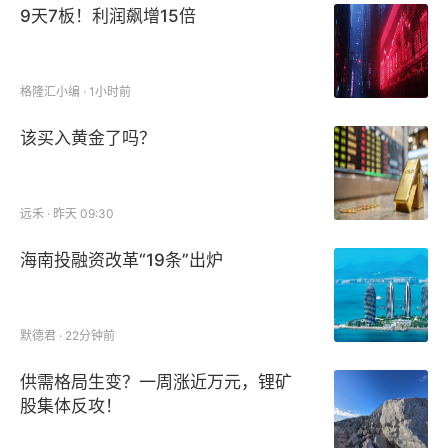
9天7板！利润飙增15倍
格隆汇小编 · 1小时前
该买入黄金了吗？
远禾 · 昨天 09:30
海南投融资改革“19条”出炉
默德君 · 22分钟前
供需格局生变？一周涨近万元，锂矿
股集体反攻！