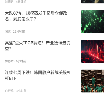
默德君 · 5分钟前
大跌87%，规模蒸发千亿后仓促改
名，到底怎么了？
深鹏 · 25分钟前
高盛“点火”PCB赛道！产业链谁最受
益？
林春木 · 1小时前
连续七周下跌！韩国散户转战美股杠
杆ETF
白野橘 · 3小时前