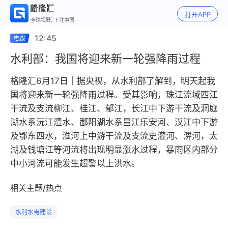
打开APP
全球视野, 下注中国
12:45
水利部：我国将迎来新一轮强降雨过程
格隆汇6月17日｜据央视，从水利部了解到，明天起我
国将迎来新一轮强降雨过程。受其影响，珠江流域西江
干流及支流柳江、桂江、郁江，长江中下游干流及洞庭
湖水系沅江澧水、鄱阳湖水系昌江乐安河、汉江中下游
及鄂东四水，淮河上中游干流及支流史灌河、淠河，太
湖及钱塘江等河流将出现明显涨水过程，暴雨区内部分
中小河流可能发生超警以上洪水。
相关主题/热点
水利水电建设