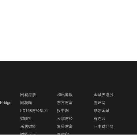
网易港股
和讯港股
金融界港股
ridge
同花顺
东方财富
雪球网
FX168财经集团
投中网
摩尔金融
财联社
云掌财经
有连云
乐居财经
复星财富
巨丰财经网
财经天下
新时空