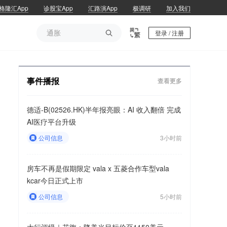
格隆汇App
诊股宝App
汇路演App
极调研
加入我们
通胀

登录 / 注册
通胀
事件播报
查看更多
德适-B(02526.HK)半年报亮眼：AI 收入翻倍 完成
AI医疗平台升级
公司信息
3小时前
房车不再是假期限定 vala x 五菱合作车型vala
kcar今日正式上市
公司信息
5小时前