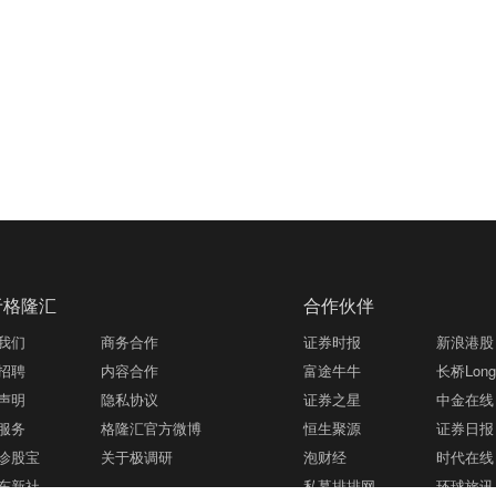
于格隆汇
合作伙伴
我们
商务合作
证券时报
新浪港股
招聘
内容合作
富途牛牛
长桥LongB
声明
隐私协议
证券之星
中金在线
服务
格隆汇官方微博
恒生聚源
证券日报
诊股宝
关于极调研
泡财经
时代在线
东新社
私募排排网
环球旅讯