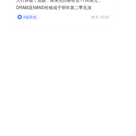
大行评级｜花旗：降美光目标价至1150美元，
DRAM及NAND价格或于明年第二季见顶
A股异动
昨天 15:53