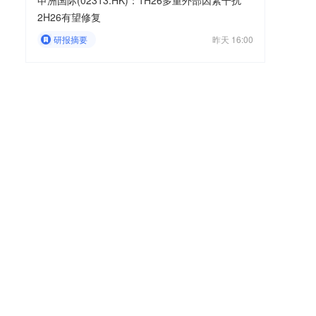
申洲国际(02313.HK)：1H26多重外部因素干扰
2H26有望修复
研报摘要
昨天 16:00