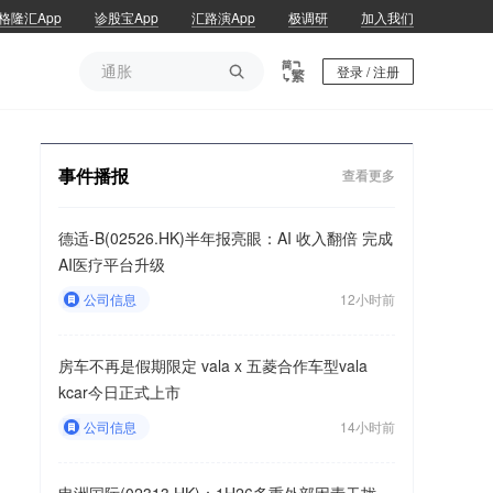
格隆汇App
诊股宝App
汇路演App
极调研
加入我们
通胀

登录 / 注册
通胀
事件播报
查看更多
德适-B(02526.HK)半年报亮眼：AI 收入翻倍 完成
AI医疗平台升级
公司信息
12小时前
房车不再是假期限定 vala x 五菱合作车型vala
kcar今日正式上市
公司信息
14小时前