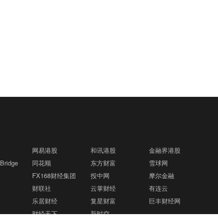
网易港股
和讯港股
金融界港股
ridge
同花顺
东方财富
雪球网
FX168财经集团
投中网
摩尔金融
财联社
云掌财经
有连云
乐居财经
复星财富
巨丰财经网
财经天下
新时空