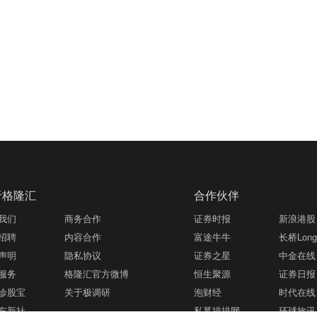
于格隆汇
合作伙伴
我们
商务合作
证券时报
新浪港股
招聘
内容合作
富途牛牛
长桥LongB
声明
隐私协议
证券之星
中金在线
服务
格隆汇官方微博
恒生聚源
证券日报
诊股宝
关于极调研
泡财经
时代在线
东新社
私募排排网
环球旅讯