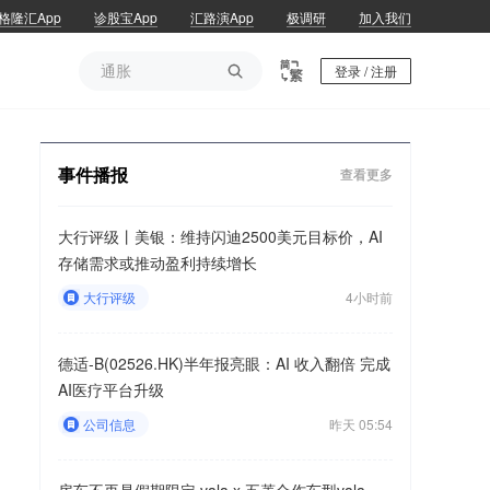
格隆汇App
诊股宝App
汇路演App
极调研
加入我们
通胀

登录 / 注册
通胀
事件播报
查看更多
大行评级丨美银：维持闪迪2500美元目标价，AI
存储需求或推动盈利持续增长
大行评级
4小时前
德适-B(02526.HK)半年报亮眼：AI 收入翻倍 完成
AI医疗平台升级
公司信息
昨天 05:54