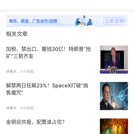
立即咨询
商务、渠道、广告合作/招聘
相关文章
加税、禁出口、撒钱30亿！特朗普“抢
矿”三箭齐发
林春木 · 11小时前
解禁两日狂飙23%！SpaceX打破“抛
售魔咒”
林春木 · 11小时前
金铜迎共振，配置谁占优？