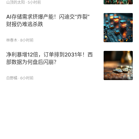
山顶的太阳 · 5小时前
AI存储需求挤爆产能！闪迪交“炸裂”
财报仍难逃杀跌
林春木 · 8小时前
净利暴增12倍，订单排到2031年！西
部数据为何盘后闪崩？
白野橘 · 6小时前