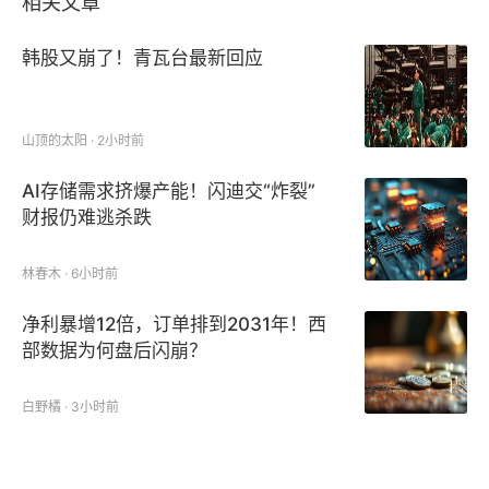
相关文章
韩股又崩了！青瓦台最新回应
山顶的太阳 · 2小时前
AI存储需求挤爆产能！闪迪交“炸裂”
财报仍难逃杀跌
林春木 · 6小时前
净利暴增12倍，订单排到2031年！西
部数据为何盘后闪崩？
白野橘 · 3小时前