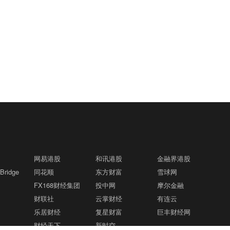
网易港股
和讯港股
金融界港股
ridge
同花顺
东方财富
雪球网
FX168财经集团
投中网
摩尔金融
财联社
云掌财经
有连云
乐居财经
复星财富
巨丰财经网
财经天下
新时空