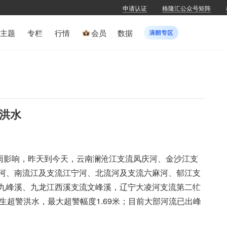
申请认证
格隆汇公众号矩阵
主题
专栏
行情
会员
数据
警洪水
降雨影响，昨天到今天，云南澜沧江支流凤庆河、金沙江支
河、南流江及支流江宁河、北流河及支流六麻河、郁江支
九峰溪、九龙江西溪支流文峰溪，辽宁大凌河支流第二牤
生超警洪水，最大超警幅度1.69米；目前大部河流已出峰