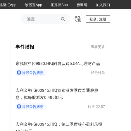
格隆汇App
诊股宝App
汇路演App
极调研
加入我们
通胀

登录 / 注册
通胀
事件播报
查看更多
东鹏饮料(09980.HK)附属认购5.5亿元理财产品
港股公告摘要
16分钟前
宏利金融-S(00945.HK)宣布派发季度普通股股
息，拟每股派发0.485加元
港股公告摘要
昨天 22:57
宏利金融-S(00945.HK)：第二季度核心盈利录得