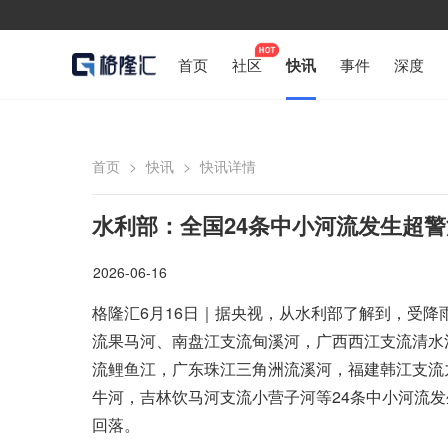
首页
社区
快讯
事件
深度
首页
>
快讯
>
快讯详情
水利部：全国24条中小河流发生超
2026-06-16
格隆汇6月16日｜据央视，从水利部了解到，受
流果马河、南盘江支流甸溪河，广西西江支流清水
流鲤鱼江，广东珠江三角洲流溪河，福建韩江支流
牛河，吉林饮马河支流小营子河等24条中小河流发
回落。