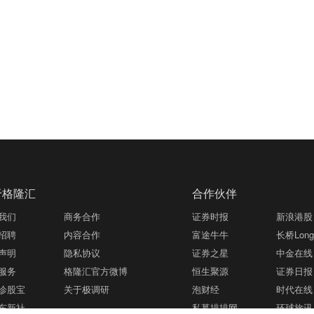
于格隆汇
合作伙伴
我们
商务合作
证券时报
新浪港股
招聘
内容合作
富途牛牛
长桥LongB
声明
隐私协议
证券之星
中金在线
服务
格隆汇官方微博
恒生聚源
证券日报
诊股宝
关于极调研
泡财经
时代在线
东新社
私募排排网
环球旅讯