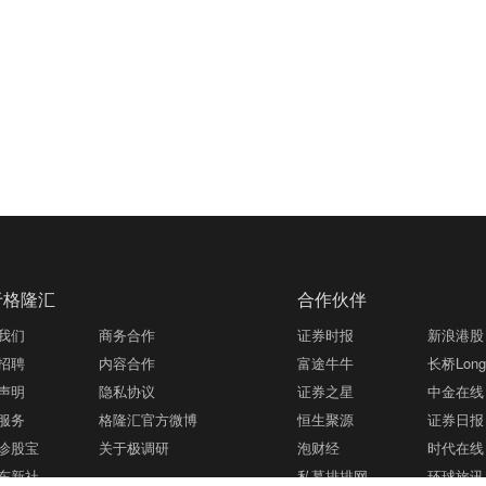
于格隆汇
合作伙伴
我们
商务合作
证券时报
新浪港股
招聘
内容合作
富途牛牛
长桥LongB
声明
隐私协议
证券之星
中金在线
服务
格隆汇官方微博
恒生聚源
证券日报
诊股宝
关于极调研
泡财经
时代在线
东新社
私募排排网
环球旅讯