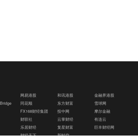
网易港股
和讯港股
金融界港股
ridge
同花顺
东方财富
雪球网
FX168财经集团
投中网
摩尔金融
财联社
云掌财经
有连云
乐居财经
复星财富
巨丰财经网
财经天下
新时空