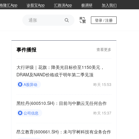
格隆汇App
诊股宝App
汇路演App
极调研
加入我们
通胀

登录 / 注册
通胀
事件播报
查看更多
大行评级｜花旗：降美光目标价至1150美元，
DRAM及NAND价格或于明年第二季见顶
A股异动
昨天 15:53
黑牡丹(600510.SH)：目前与中鹏云无任何合作
公司信息
昨天 15:37
昂立教育(600661.SH)：未与宇树科技有业务合作