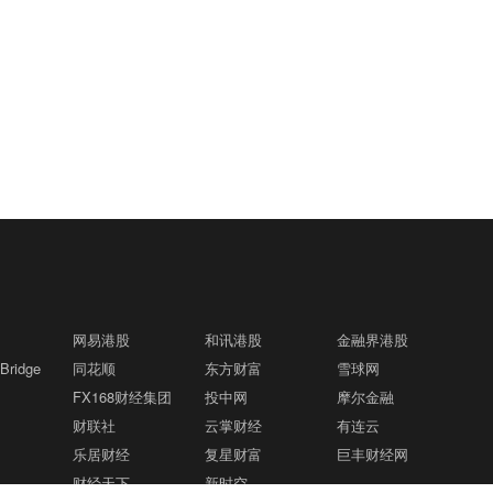
网易港股
和讯港股
金融界港股
ridge
同花顺
东方财富
雪球网
FX168财经集团
投中网
摩尔金融
财联社
云掌财经
有连云
乐居财经
复星财富
巨丰财经网
财经天下
新时空