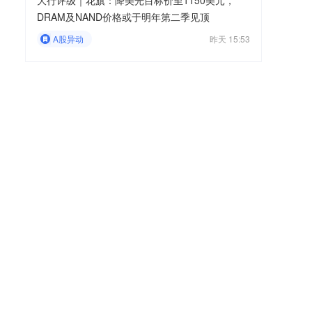
大行评级｜花旗：降美光目标价至1150美元，
DRAM及NAND价格或于明年第二季见顶
A股异动
昨天 15:53