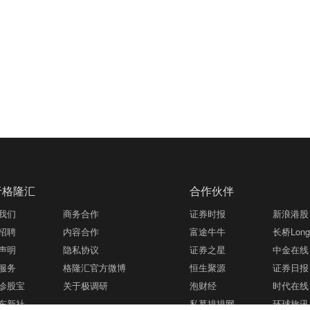
于格隆汇
合作伙伴
我们
商务合作
证券时报
新浪港股
招聘
内容合作
富途牛牛
长桥LongB
声明
隐私协议
证券之星
中金在线
服务
格隆汇官方微博
恒生聚源
证券日报
诊股宝
关于极调研
泡财经
时代在线
东新社
私募排排网
环球旅讯