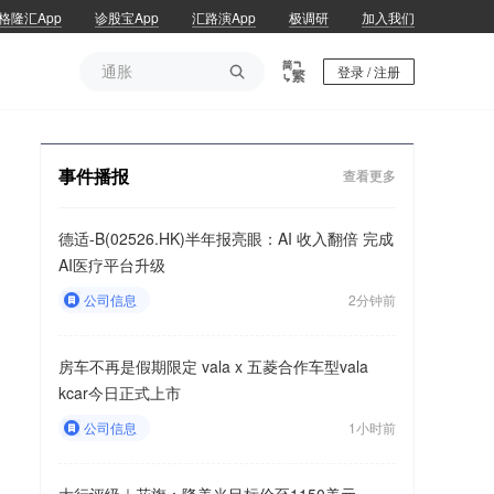
格隆汇App
诊股宝App
汇路演App
极调研
加入我们
通胀

登录 / 注册
通胀
事件播报
查看更多
德适-B(02526.HK)半年报亮眼：AI 收入翻倍 完成
AI医疗平台升级
公司信息
2分钟前
房车不再是假期限定 vala x 五菱合作车型vala
kcar今日正式上市
公司信息
1小时前