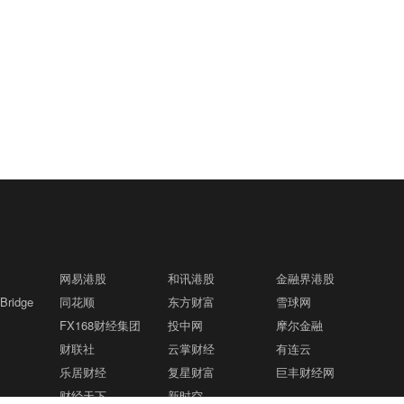
网易港股
和讯港股
金融界港股
ridge
同花顺
东方财富
雪球网
FX168财经集团
投中网
摩尔金融
财联社
云掌财经
有连云
乐居财经
复星财富
巨丰财经网
财经天下
新时空