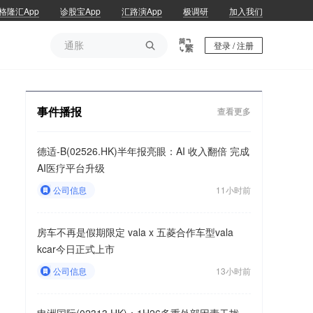
格隆汇App
诊股宝App
汇路演App
极调研
加入我们
通胀

登录 / 注册
通胀
事件播报
查看更多
德适-B(02526.HK)半年报亮眼：AI 收入翻倍 完成
AI医疗平台升级
公司信息
11小时前
房车不再是假期限定 vala x 五菱合作车型vala
kcar今日正式上市
公司信息
13小时前