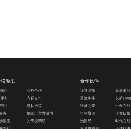
于格隆汇
合作伙伴
我们
商务合作
证券时报
新浪港股
招聘
内容合作
富途牛牛
长桥LongB
声明
隐私协议
证券之星
中金在线
服务
格隆汇官方微博
恒生聚源
证券日报
诊股宝
关于极调研
泡财经
时代在线
东新社
私募排排网
环球旅讯