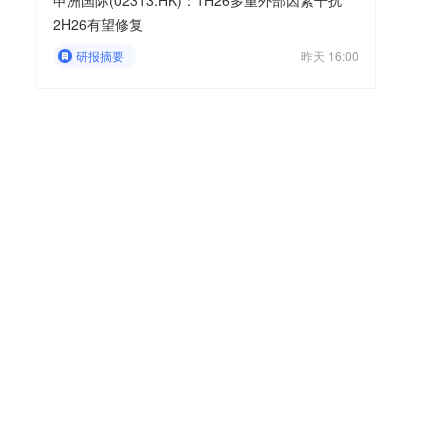
申洲国际(02313.HK)：1H26多重外部因素干扰
2H26有望修复
研报摘要
昨天 16:00