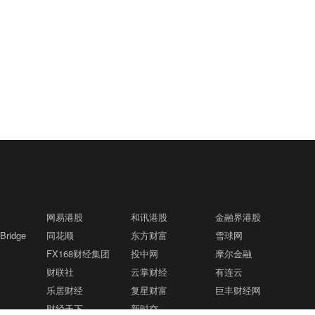
网易港股
和讯港股
金融界港股
ridge
同花顺
东方财富
雪球网
FX168财经集团
投中网
摩尔金融
财联社
云掌财经
有连云
乐居财经
复星财富
巨丰财经网
财经天下
新时空