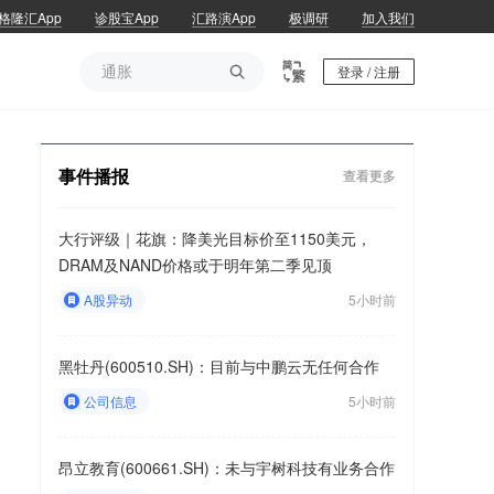
格隆汇App
诊股宝App
汇路演App
极调研
加入我们
通胀

登录 / 注册
通胀
事件播报
查看更多
大行评级｜花旗：降美光目标价至1150美元，
DRAM及NAND价格或于明年第二季见顶
A股异动
5小时前
黑牡丹(600510.SH)：目前与中鹏云无任何合作
公司信息
5小时前
昂立教育(600661.SH)：未与宇树科技有业务合作