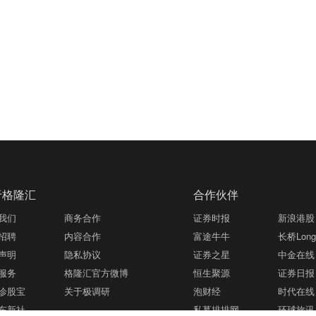
于格隆汇
合作伙伴
我们
商务合作
证券时报
新浪港股
招聘
内容合作
富途牛牛
长桥LongB
声明
隐私协议
证券之星
中金在线
服务
格隆汇官方微博
恒生聚源
证券日报
诊股宝
关于极调研
泡财经
时代在线
东新社
私募排排网
环球旅讯