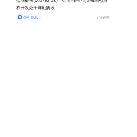
盐湖股份(000792.SZ)：公司刚果(布)BMB钾盐矿
权开发处于详勘阶段
公司信息
7分钟前