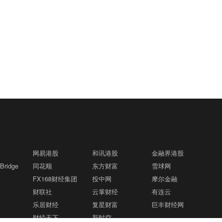
网易港股
和讯港股
金融界港股
ridge
同花顺
东方财富
雪球网
FX168财经集团
投中网
摩尔金融
财联社
云掌财经
有连云
乐居财经
复星财富
巨丰财经网
财经天下
新时空