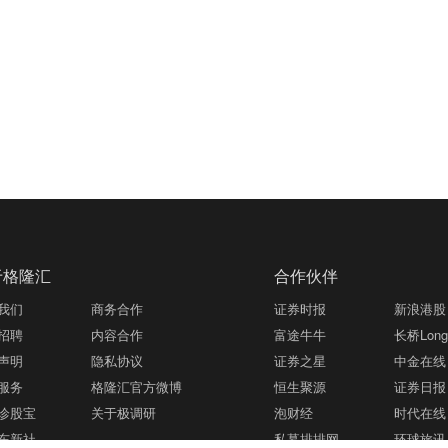
于格隆汇
合作伙伴
我们
商务合作
证券时报
新浪港股
招聘
内容合作
富途牛牛
长桥LongB
声明
隐私协议
证券之星
中金在线
服务
格隆汇官方微博
恒生聚源
证券日报
诊股宝
关于极调研
泡财经
时代在线
东新社
私募排排网
环球旅讯