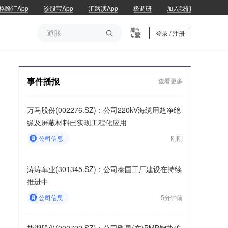
格隆汇App
诊股宝App
汇路演App
极调研
加入我们
通胀

登录 / 注册
通胀
事件播报
查看更多
万马股份(002276.SZ)：公司220kV海缆用超净绝
缘及屏蔽材料已实现工程化应用
公司信息
刚刚
涛涛车业(301345.SZ)：公司泰国工厂建设在持续
推进中
公司信息
5分钟前