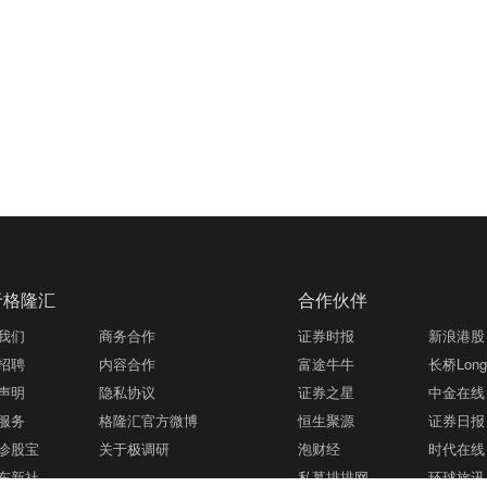
于格隆汇
合作伙伴
我们
商务合作
证券时报
新浪港股
招聘
内容合作
富途牛牛
长桥LongB
声明
隐私协议
证券之星
中金在线
服务
格隆汇官方微博
恒生聚源
证券日报
诊股宝
关于极调研
泡财经
时代在线
东新社
私募排排网
环球旅讯