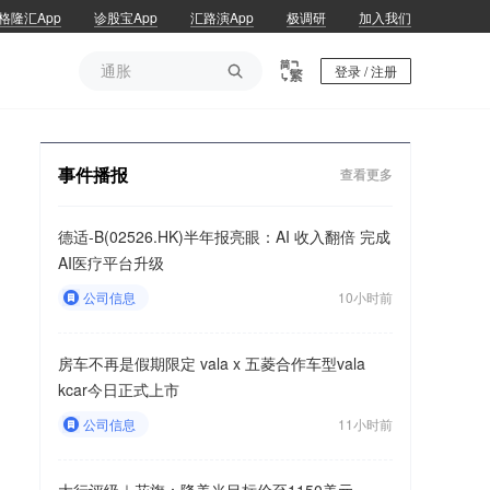
格隆汇App
诊股宝App
汇路演App
极调研
加入我们
通胀

登录 / 注册
通胀
事件播报
查看更多
德适-B(02526.HK)半年报亮眼：AI 收入翻倍 完成
AI医疗平台升级
公司信息
10小时前
房车不再是假期限定 vala x 五菱合作车型vala
kcar今日正式上市
公司信息
11小时前