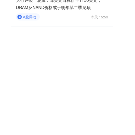
大行评级｜花旗：降美光目标价至1150美元，
DRAM及NAND价格或于明年第二季见顶
A股异动
昨天 15:53