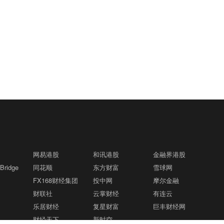
网易港股
和讯港股
金融界港股
ridge
同花顺
东方财富
雪球网
FX168财经集团
投中网
摩尔金融
财联社
云掌财经
有连云
乐居财经
复星财富
巨丰财经网
财经天下
新时空