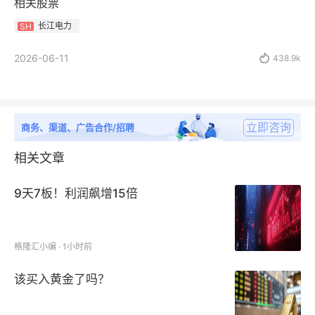
相关股票
长江电力
SH
2026-06-11

438.9k
立即咨询
商务、渠道、广告合作/招聘
相关文章
9天7板！利润飙增15倍
格隆汇小编 · 1小时前
该买入黄金了吗？