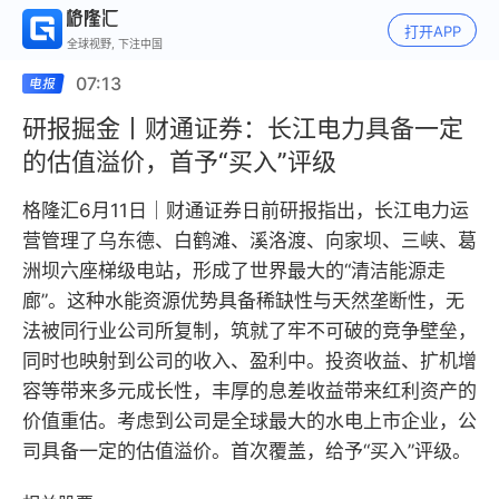
打开APP
全球视野, 下注中国
07:13
研报掘金丨财通证券：长江电力具备一定
的估值溢价，首予“买入”评级
格隆汇6月11日｜财通证券日前研报指出，长江电力运
营管理了乌东德、白鹤滩、溪洛渡、向家坝、三峡、葛
洲坝六座梯级电站，形成了世界最大的“清洁能源走
廊”。这种水能资源优势具备稀缺性与天然垄断性，无
法被同行业公司所复制，筑就了牢不可破的竞争壁垒，
同时也映射到公司的收入、盈利中。投资收益、扩机增
容等带来多元成长性，丰厚的息差收益带来红利资产的
价值重估。考虑到公司是全球最大的水电上市企业，公
司具备一定的估值溢价。首次覆盖，给予“买入”评级。