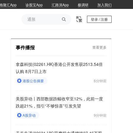
格隆汇App
诊股宝App
汇路演App
极调研
加入我们
通胀

登录 / 注册
通胀
事件播报
查看更多
拿森科技(02261.HK)香港公开发售获2513.54倍
认购 8月7日上市
港股公告摘要
6分钟前
美股异动丨西部数据跌幅收窄至12%，此前一度
跌超21%，指引“不够惊喜”引发失望
A股异动
9分钟前