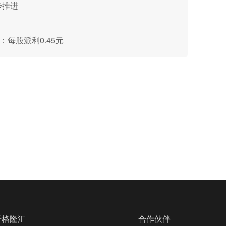
步推进
派：每股派利0.45元
于格隆汇
合作伙伴