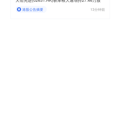
天岳先进(02631.HK)获摩根大通增持27.46万股
港股公告摘要
13分钟前