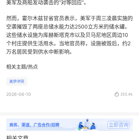
美军及商船发动袭击的“对等回应”。
然而，霍尔木兹甘省官员表示，美军于周三凌晨实施的
空袭摧毁了两座总储水能力达2500立方米的储水罐。
这些储水设施为库赫斯塔克市以及贝马尼地区周边10
个村庄提供生活用水。当地官员称，设施被毁后，约2
万名居民受到供水中断影响。
相关主题/热点
美伊冲突
2026-06-10

253.4k
立即咨询
商务、渠道、广告合作/招聘
相关文章