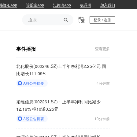
格隆汇App
诊股宝App
汇路演App
极调研
加入我们
通胀

登录 / 注册
通胀
事件播报
查看更多
北化股份(002246.SZ)上半年净利润2.25亿元 同
比增长111.09%
A股公告摘要
4分钟前
拓维信息(002261.SZ)：上半年净利同比减少
12.16% 拟10派0.25元
A股公告摘要
10分钟前