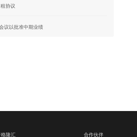
回租协议
事会会议以批准中期业绩
于格隆汇
合作伙伴