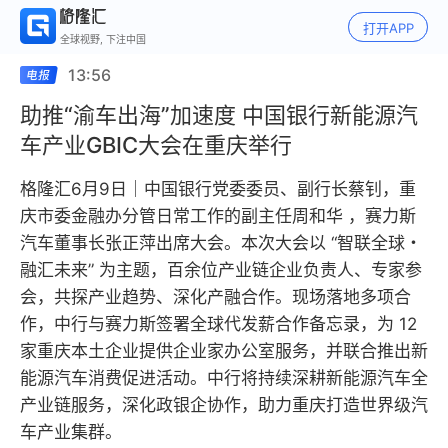
打开APP
全球视野, 下注中国
13:56
助推“渝车出海”加速度 中国银行新能源汽
车产业GBIC大会在重庆举行
格隆汇6月9日｜中国银行党委委员、副行长蔡钊，重
庆市委金融办分管日常工作的副主任周和华 ，赛力斯
汽车董事长张正萍出席大会。本次大会以 “智联全球・
融汇未来” 为主题，百余位产业链企业负责人、专家参
会，共探产业趋势、深化产融合作。现场落地多项合
作，中行与赛力斯签署全球代发薪合作备忘录，为 12
家重庆本土企业提供企业家办公室服务，并联合推出新
能源汽车消费促进活动。中行将持续深耕新能源汽车全
产业链服务，深化政银企协作，助力重庆打造世界级汽
车产业集群。