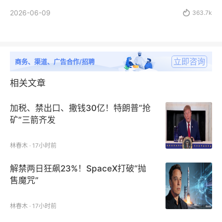
2026-06-09

363.7k
立即咨询
商务、渠道、广告合作/招聘
相关文章
加税、禁出口、撒钱30亿！特朗普“抢
矿”三箭齐发
林春木 · 17小时前
解禁两日狂飙23%！SpaceX打破“抛
售魔咒”
林春木 · 17小时前