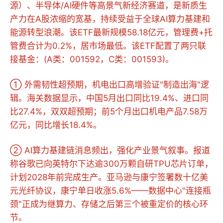
源）、半导体/AI硬件等高景气新经济赛道，是新质生
产力在A股浓缩的宽基，持续受益于全球AI算力基建和
能源转型浪潮。该ETF最新规模58.18亿元，管理费+托
管费合计为0.2%，居市场最低。该ETF配置了两只联
接基金：(A类：001592，C类：001593)。
① 外需韧性超预期，机电出口高增验证"制造出海"逻
辑。海关数据显示，中国5月出口同比19.4%、进口同
比27.4%，双双超预期；前5个月出口机电产品7.58万
亿元，同比增长18.4%。
② AI算力基建链消息频出，强化产业景气叙事。报道
称谷歌已向英特尔下达逾300万颗自研TPU芯片订单，
计划2028年前完成生产。亚马逊与康宁签署数十亿美
元光纤协议，康宁单日收涨5.6%——数据中心"连接瓶
颈"正成为继算力、存储之后第三个被重定价的核心环
节。