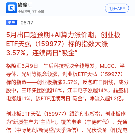
打开APP
全球视野, 下注中国
06:17
5月出口超预期+AI算力涨价潮，创业板
ETF天弘（159977）标的指数大涨
3.57%，连续两日“吸金”
格隆汇6月9日｜午后科技板块全线爆发，MLCC、半
导体、光纤等概念领涨，创业板ETF天弘（159977）
标的指数——创业板指涨3.57%，反包昨日阴线，成分
股中，三环集团涨超16%，江丰电子涨超14%，晶盛机
电涨超11%。该ETF连续两日“吸金”，净流入超1.2亿。
创业板ETF天弘（159977）跟踪创业板指，创业板作
为“新质生产力”主阵地，覆盖电池（宁德时代）、光通
信（中际旭创/新易盛/天孚通信）、光伏设备（阳光电