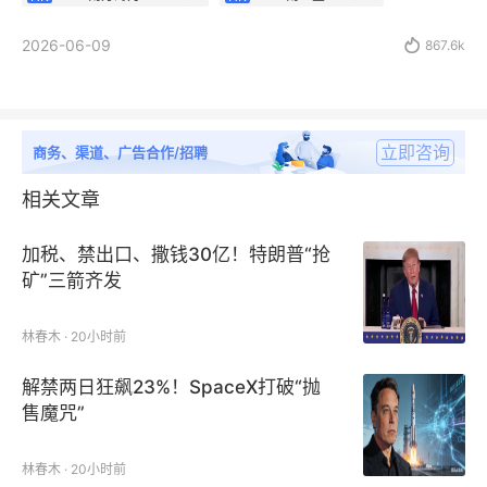
2026-06-09

867.6k
立即咨询
商务、渠道、广告合作/招聘
相关文章
加税、禁出口、撒钱30亿！特朗普“抢
矿”三箭齐发
林春木 · 20小时前
解禁两日狂飙23%！SpaceX打破“抛
售魔咒”
林春木 · 20小时前