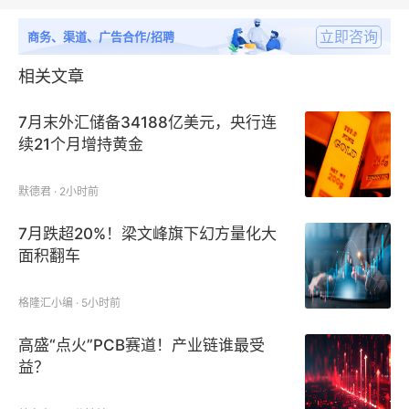
立即咨询
商务、渠道、广告合作/招聘
相关文章
7月末外汇储备34188亿美元，央行连
续21个月增持黄金
默德君 · 2小时前
7月跌超20%！梁文峰旗下幻方量化大
面积翻车
格隆汇小编 · 5小时前
高盛“点火”PCB赛道！产业链谁最受
益？