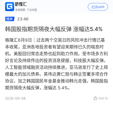
打开APP
全球视野, 下注中国
23:46
韩国股指期货隔夜大幅反弹 涨幅达5.4%
格隆汇6月9日｜过去两个交易日的风险冲击行情已基
本收尾，亚洲各地投资者有望迎来期待已久的喘息时
机。美股回归常态走势也起到助力作用。受市场多方利
好言论及持续传出的投资消息提振，科技股大幅反弹。
人工智能领域融资活动持续推进，亚马逊发行了史上规
模最大的加元债券。英伟达黄仁勋与韩企签署多项合作
协议，加之韩国国民年金基金推动韩元走强，韩国股指
期货隔夜大幅反弹，涨幅达 5.4%。
2026-06-08

240.1k