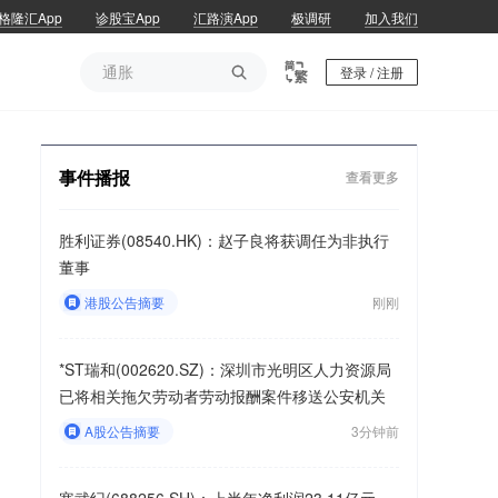
格隆汇App
诊股宝App
汇路演App
极调研
加入我们
通胀

登录 / 注册
通胀
事件播报
查看更多
胜利证券(08540.HK)：赵子良将获调任为非执行
董事
港股公告摘要
刚刚
*ST瑞和(002620.SZ)：深圳市光明区人力资源局
已将相关拖欠劳动者劳动报酬案件移送公安机关
A股公告摘要
3分钟前