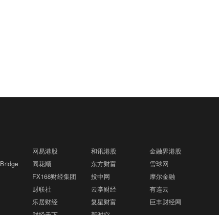
网易港股
和讯港股
金融界港股
ridge
同花顺
东方财富
雪球网
FX168财经集团
投中网
摩尔金融
财联社
云掌财经
有连云
乐居财经
复星财富
巨丰财经网
财经天下
新时空