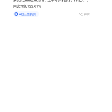
寒武纪(688256.SH)：上半年净利润23.11亿元 ，
同比增长122.61%
A股公告摘要
5分钟前