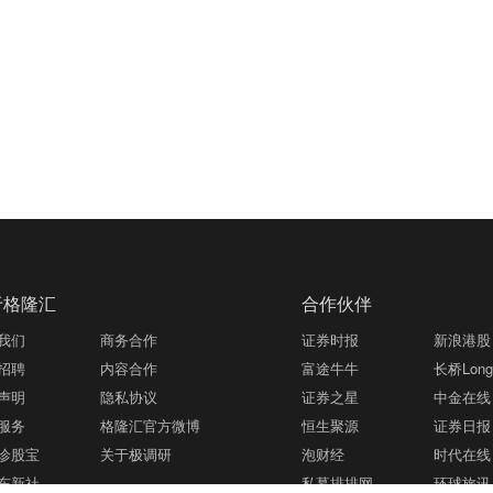
于格隆汇
合作伙伴
我们
商务合作
证券时报
新浪港股
招聘
内容合作
富途牛牛
长桥LongB
声明
隐私协议
证券之星
中金在线
服务
格隆汇官方微博
恒生聚源
证券日报
诊股宝
关于极调研
泡财经
时代在线
东新社
私募排排网
环球旅讯