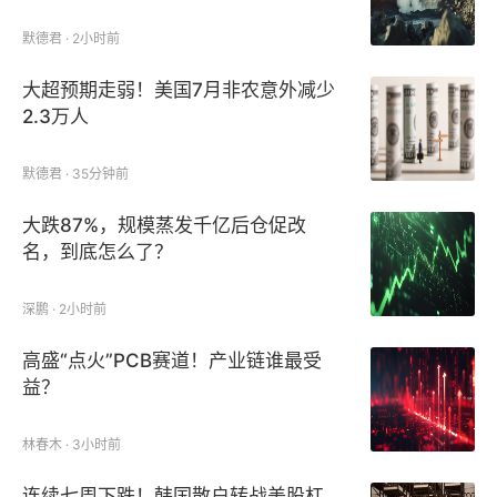
默德君 · 2小时前
大超预期走弱！美国7月非农意外减少
2.3万人
默德君 · 35分钟前
大跌87%，规模蒸发千亿后仓促改
名，到底怎么了？
深鹏 · 2小时前
高盛“点火”PCB赛道！产业链谁最受
益？
林春木 · 3小时前
连续七周下跌！韩国散户转战美股杠