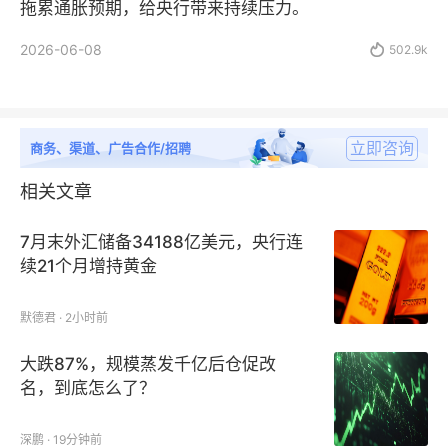
拖累通胀预期，给央行带来持续压力。
2026-06-08

502.9k
立即咨询
商务、渠道、广告合作/招聘
相关文章
7月末外汇储备34188亿美元，央行连
续21个月增持黄金
默德君 · 2小时前
大跌87%，规模蒸发千亿后仓促改
名，到底怎么了？
深鹏 · 19分钟前