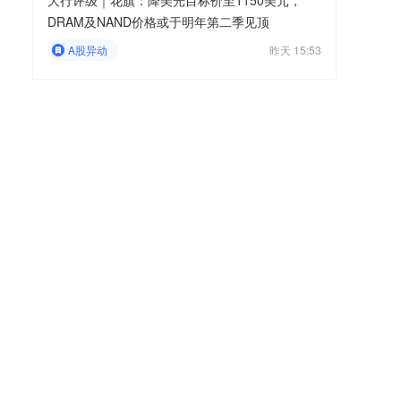
大行评级｜花旗：降美光目标价至1150美元，
DRAM及NAND价格或于明年第二季见顶
A股异动
昨天 15:53