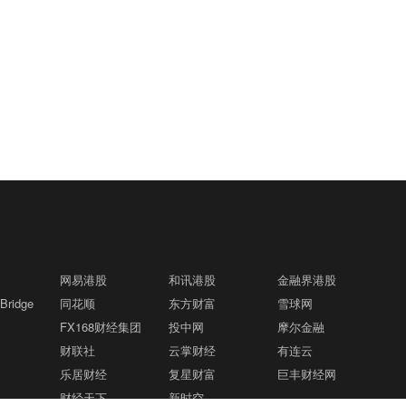
网易港股
和讯港股
金融界港股
ridge
同花顺
东方财富
雪球网
FX168财经集团
投中网
摩尔金融
财联社
云掌财经
有连云
乐居财经
复星财富
巨丰财经网
财经天下
新时空