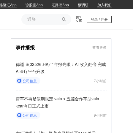
格隆汇App
诊股宝App
汇路演App
极调研
加入我们
通胀

登录 / 注册
通胀
事件播报
查看更多
德适-B(02526.HK)半年报亮眼：AI 收入翻倍 完成
AI医疗平台升级
公司信息
7小时前
房车不再是假期限定 vala x 五菱合作车型vala
kcar今日正式上市
公司信息
9小时前