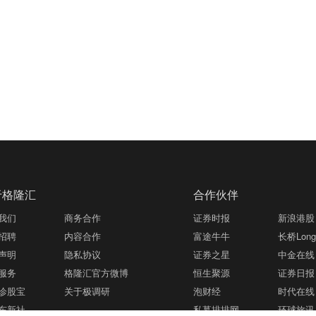
于格隆汇
合作伙伴
我们
商务合作
证券时报
新浪港股
招聘
内容合作
富途牛牛
长桥LongB
声明
隐私协议
证券之星
中金在线
服务
格隆汇官方微博
恒生聚源
证券日报
诊股宝
关于极调研
泡财经
时代在线
东新社
私募排排网
环球旅讯