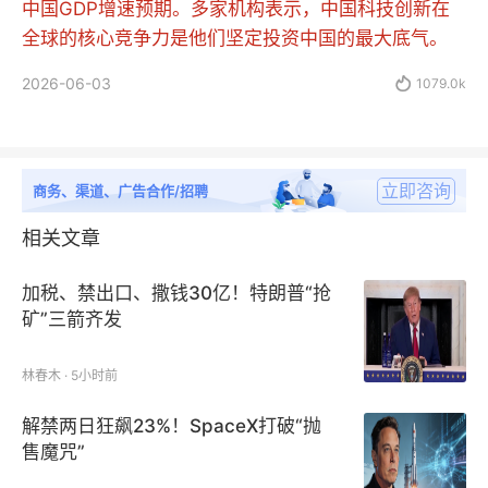
中国GDP增速预期。多家机构表示，中国科技创新在
全球的核心竞争力是他们坚定投资中国的最大底气。
2026-06-03

1079.0k
立即咨询
商务、渠道、广告合作/招聘
相关文章
加税、禁出口、撒钱30亿！特朗普“抢
矿”三箭齐发
林春木 · 5小时前
解禁两日狂飙23%！SpaceX打破“抛
售魔咒”