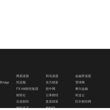
网易港股
和讯港股
金融界港股
ridge
同花顺
东方财富
雪球网
FX168财经集团
投中网
摩尔金融
财联社
云掌财经
有连云
乐居财经
复星财富
巨丰财经网
财经天下
新时空