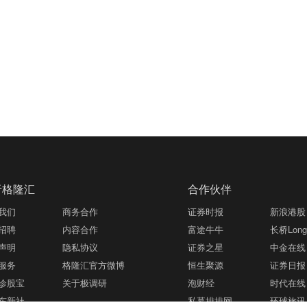
于格隆汇
合作伙伴
我们
商务合作
证券时报
新浪港股
招聘
内容合作
富途牛牛
长桥LongB
声明
隐私协议
证券之星
中金在线
服务
格隆汇官方微博
恒生聚源
证券日报
诊股宝
关于极调研
泡财经
时代在线
东新社
私募排排网
环球旅讯