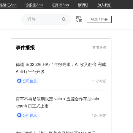
格隆汇App
诊股宝App
汇路演App
极调研
加入我们
通胀

登录 / 注册
通胀
事件播报
查看更多
德适-B(02526.HK)半年报亮眼：AI 收入翻倍 完成
AI医疗平台升级
公司信息
11小时前
房车不再是假期限定 vala x 五菱合作车型vala
kcar今日正式上市
公司信息
13小时前