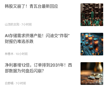
韩股又崩了！青瓦台最新回应
山顶的太阳 · 7小时前
AI存储需求挤爆产能！闪迪交“炸裂”
财报仍难逃杀跌
林春木 · 10小时前
净利暴增12倍，订单排到2031年！西
部数据为何盘后闪崩？
白野橘 · 7小时前