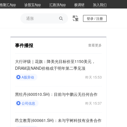
格隆汇App
诊股宝App
汇路演App
极调研
加入我们
通胀

登录 / 注册
通胀
事件播报
查看更多
大行评级｜花旗：降美光目标价至1150美元，
DRAM及NAND价格或于明年第二季见顶
A股异动
昨天 15:53
黑牡丹(600510.SH)：目前与中鹏云无任何合作
公司信息
昨天 15:37
昂立教育(600661.SH)：未与宇树科技有业务合作