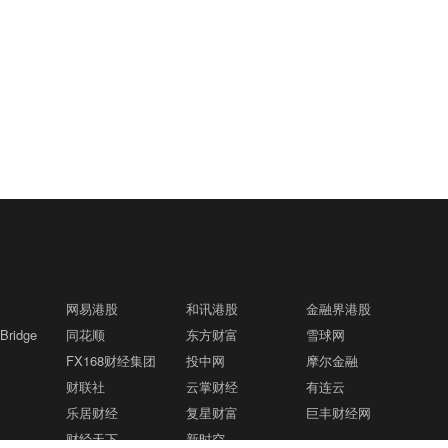
网易港股
和讯港股
金融界港股
ridge
同花顺
东方财富
雪球网
FX168财经集团
投中网
摩尔金融
财联社
云掌财经
有连云
乐居财经
复星财富
巨丰财经网
财经天下
新时空