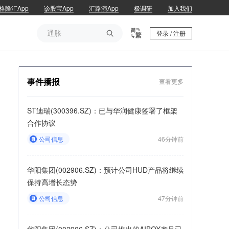
格隆汇App
诊股宝App
汇路演App
极调研
加入我们
通胀

登录 / 注册
通胀
事件播报
查看更多
ST迪瑞(300396.SZ)：已与华润健康签署了框架
合作协议
公司信息
46分钟前
华阳集团(002906.SZ)：预计公司HUD产品将继续
保持高增长态势
公司信息
47分钟前