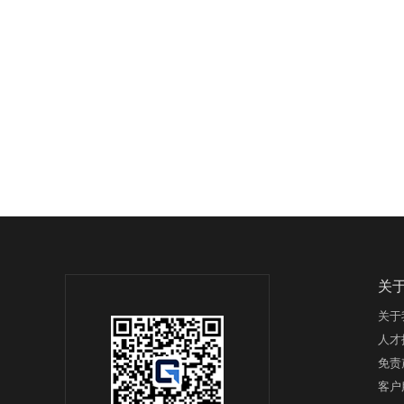
关
关于
人才
免责
客户