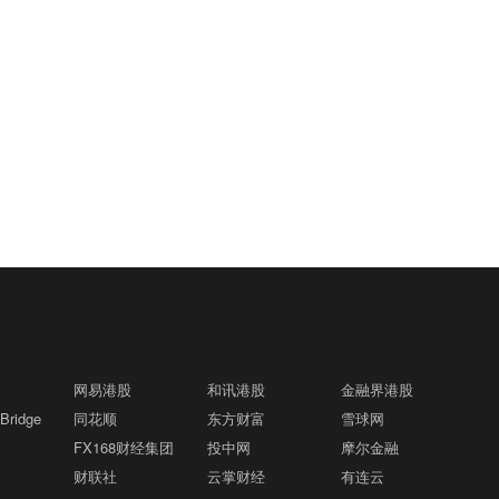
网易港股
和讯港股
金融界港股
ridge
同花顺
东方财富
雪球网
FX168财经集团
投中网
摩尔金融
财联社
云掌财经
有连云