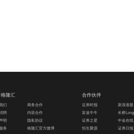
于格隆汇
合作伙伴
我们
商务合作
证券时报
新浪港股
招聘
内容合作
富途牛牛
长桥LongB
声明
隐私协议
证券之星
中金在线
服务
格隆汇官方微博
恒生聚源
证券日报