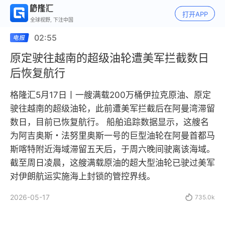
打开APP
全球视野, 下注中国
02:55
原定驶往越南的超级油轮遭美军拦截数日
后恢复航行
格隆汇5月17日丨一艘满载200万桶伊拉克原油、原定
驶往越南的超级油轮，此前遭美军拦截后在阿曼湾滞留
数日，目前已恢复航行。 船舶追踪数据显示，这艘名
为阿吉奥斯・法努里奥斯一号的巨型油轮在阿曼首都马
斯喀特附近海域滞留五天后，于周六晚间驶离该海域。
截至周日凌晨，这艘满载原油的超大型油轮已驶过美军
对伊朗航运实施海上封锁的管控界线。
2026-05-17

735.0k