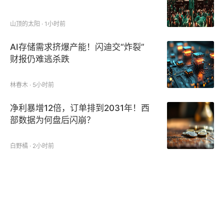
山顶的太阳 · 1小时前
AI存储需求挤爆产能！闪迪交“炸裂”
财报仍难逃杀跌
林春木 · 5小时前
净利暴增12倍，订单排到2031年！西
部数据为何盘后闪崩？
白野橘 · 2小时前