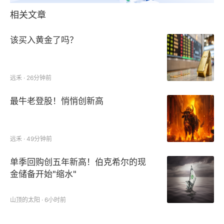
相关文章
该买入黄金了吗？
远禾 · 26分钟前
最牛老登股！悄悄创新高
远禾 · 49分钟前
单季回购创五年新高！伯克希尔的现
金储备开始"缩水"
山顶的太阳 · 6小时前