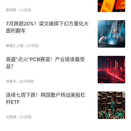
默德君 · 1小时前
7月跌超20%！梁文峰旗下幻方量化大
面积翻车
格隆汇小编 · 4小时前
高盛“点火”PCB赛道！产业链谁最受
益？
林春木 · 20分钟前
连续七周下跌！韩国散户转战美股杠
杆ETF
白野橘 · 2小时前