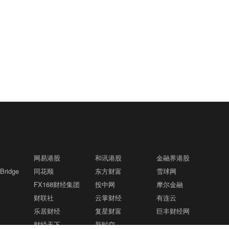
网易港股
和讯港股
金融界港股
ridge
同花顺
东方财富
雪球网
FX168财经集团
投中网
摩尔金融
财联社
云掌财经
有连云
乐居财经
复星财富
巨丰财经网
财经天下
新时空