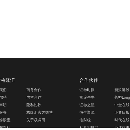
于格隆汇
合作伙伴
我们
商务合作
证券时报
新浪港股
招聘
内容合作
富途牛牛
长桥LongB
声明
隐私协议
证券之星
中金在线
服务
格隆汇官方微博
恒生聚源
证券日报
诊股宝
关于极调研
泡财经
时代在线
东新社
私募排排网
环球旅讯