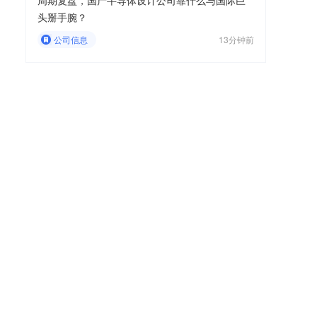
周期复盘，国产半导体设计公司靠什么与国际巨
头掰手腕？
公司信息
13分钟前