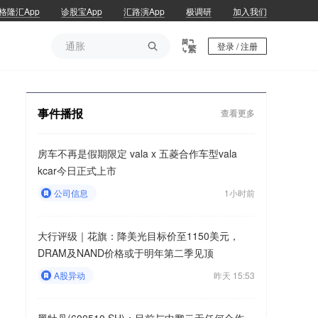
格隆汇App
诊股宝App
汇路演App
极调研
加入我们
通胀

登录 / 注册
通胀
事件播报
查看更多
房车不再是假期限定 vala x 五菱合作车型vala
kcar今日正式上市
公司信息
1小时前
大行评级｜花旗：降美光目标价至1150美元，
DRAM及NAND价格或于明年第二季见顶
A股异动
昨天 15:53