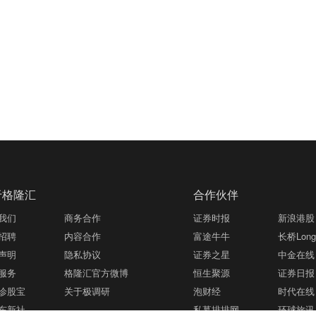
于格隆汇
合作伙伴
我们
商务合作
证券时报
新浪港股
招聘
内容合作
富途牛牛
长桥LongB
声明
隐私协议
证券之星
中金在线
服务
格隆汇官方微博
恒生聚源
证券日报
诊股宝
关于极调研
泡财经
时代在线
东新社
私募排排网
环球旅讯