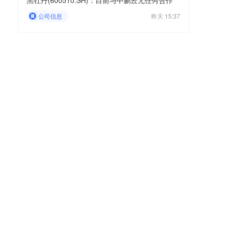
黑牡丹(600510.SH)：目前与中鹏云无任何合作
公司信息
昨天 15:37