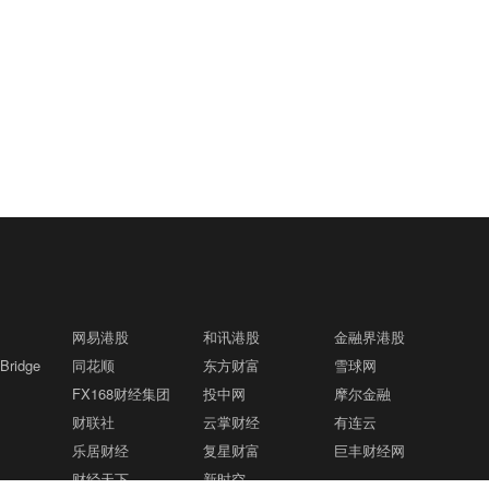
网易港股
和讯港股
金融界港股
ridge
同花顺
东方财富
雪球网
FX168财经集团
投中网
摩尔金融
财联社
云掌财经
有连云
乐居财经
复星财富
巨丰财经网
财经天下
新时空