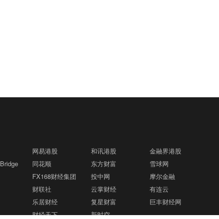
网易港股
和讯港股
金融界港股
ridge
同花顺
东方财富
雪球网
FX168财经集团
投中网
摩尔金融
财联社
云掌财经
有连云
乐居财经
复星财富
巨丰财经网
财经天下
新时空