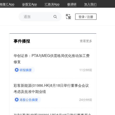
格隆汇App
诊股宝App
汇路演App
极调研
加入我们
通胀

登录 / 注册
通胀
事件播报
查看更多
华创证券：PTA与MEG供需格局优化推动加工费
修复
研报摘要
11分钟前
彩客新能源(01986.HK)8月18日举行董事会会议
考虑及批准中期业绩
港股公告摘要
24分钟前