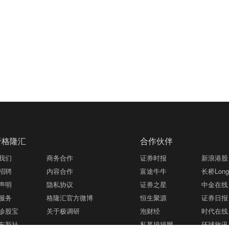
于格隆汇
合作伙伴
我们
商务合作
证券时报
新浪港股
招聘
内容合作
富途牛牛
长桥LongB
声明
隐私协议
证券之星
中金在线
服务
格隆汇官方微博
恒生聚源
证券日报
诊股宝
关于极调研
泡财经
时代在线
东新社
私募排排网
环球旅讯