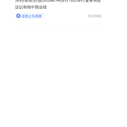
兴利(香港)控股(00396.HK)8月18日举行董事局会
议以审阅中期业绩
港股公告摘要
25分钟前