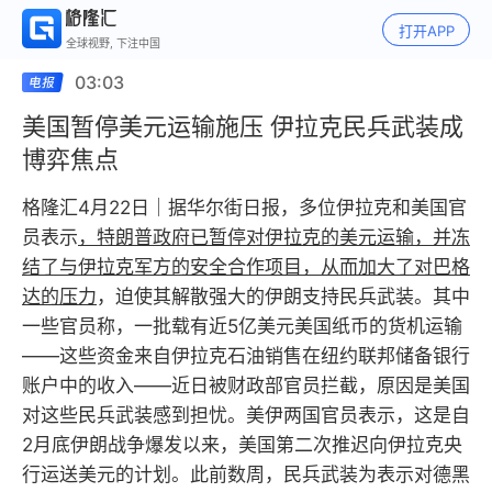
打开APP
全球视野, 下注中国
03:03
美国暂停美元运输施压 伊拉克民兵武装成
博弈焦点
格隆汇4月22日｜据华尔街日报，多位伊拉克和美国官
员表示
，特朗普政府已暂停对伊拉克的美元运输，并冻
结了与伊拉克军方的安全合作项目，从而加大了对巴格
达的压力
，迫使其解散强大的伊朗支持民兵武装。其中
一些官员称，一批载有近5亿美元美国纸币的货机运输
——这些资金来自伊拉克石油销售在纽约联邦储备银行
账户中的收入——近日被财政部官员拦截，原因是美国
对这些民兵武装感到担忧。美伊两国官员表示，这是自
2月底伊朗战争爆发以来，美国第二次推迟向伊拉克央
行运送美元的计划。此前数周，民兵武装为表示对德黑