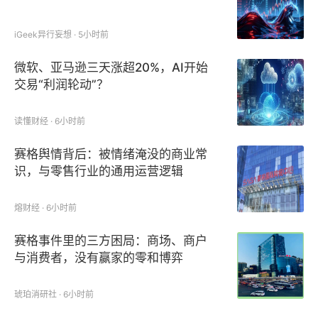
iGeek异行妄想 · 5小时前
微软、亚马逊三天涨超20%，AI开始
交易“利润轮动”？
读懂财经 · 6小时前
赛格舆情背后：被情绪淹没的商业常
识，与零售行业的通用运营逻辑
熔财经 · 6小时前
赛格事件里的三方困局：商场、商户
与消费者，没有赢家的零和博弈
琥珀消研社 · 6小时前