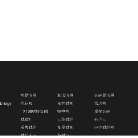
网易港股
和讯港股
金融界港股
ridge
同花顺
东方财富
雪球网
FX168财经集团
投中网
摩尔金融
财联社
云掌财经
有连云
乐居财经
复星财富
巨丰财经网
财经天下
新时空