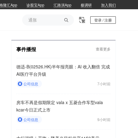
格隆汇App
诊股宝App
汇路演App
极调研
加入我们
通胀

登录 / 注册
通胀
事件播报
查看更多
德适-B(02526.HK)半年报亮眼：AI 收入翻倍 完成
AI医疗平台升级
公司信息
7小时前
房车不再是假期限定 vala x 五菱合作车型vala
kcar今日正式上市
公司信息
9小时前