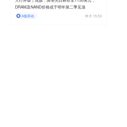
大行评级｜花旗：降美光目标价至1150美元，
DRAM及NAND价格或于明年第二季见顶
A股异动
昨天 15:53