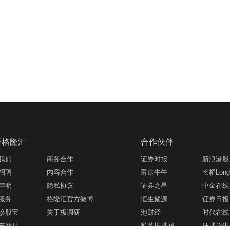
于格隆汇
合作伙伴
我们
商务合作
证券时报
新浪港股
招聘
内容合作
富途牛牛
长桥LongB
声明
隐私协议
证券之星
中金在线
服务
格隆汇官方微博
恒生聚源
证券日报
诊股宝
关于极调研
泡财经
时代在线
东新社
私募排排网
环球旅讯