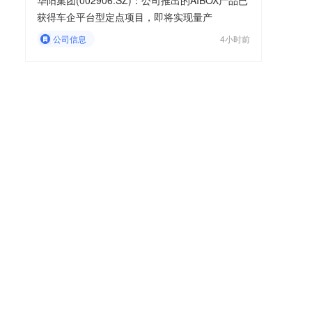
华阳集团(002906.SZ)：公司推出的AIBOX产品已
获得车企平台型定点项目，即将实现量产
公司信息
4小时前