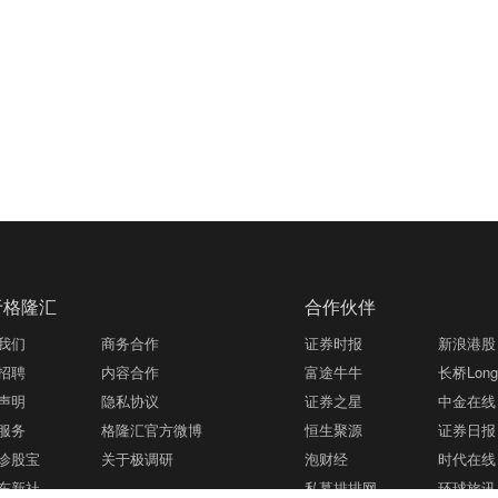
于格隆汇
合作伙伴
我们
商务合作
证券时报
新浪港股
招聘
内容合作
富途牛牛
长桥LongB
声明
隐私协议
证券之星
中金在线
服务
格隆汇官方微博
恒生聚源
证券日报
诊股宝
关于极调研
泡财经
时代在线
东新社
私募排排网
环球旅讯