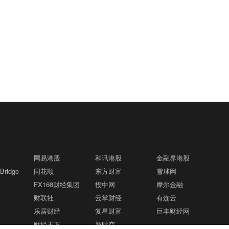
网易港股
和讯港股
金融界港股
ridge
同花顺
东方财富
雪球网
FX168财经集团
投中网
摩尔金融
财联社
云掌财经
有连云
乐居财经
复星财富
巨丰财经网
财经天下
新时空