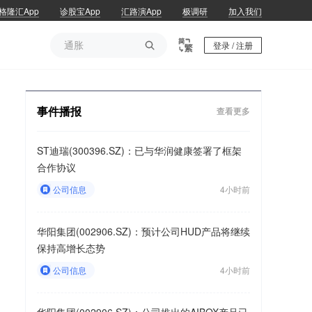
格隆汇App
诊股宝App
汇路演App
极调研
加入我们
通胀

登录 / 注册
通胀
事件播报
查看更多
ST迪瑞(300396.SZ)：已与华润健康签署了框架
合作协议
公司信息
4小时前
华阳集团(002906.SZ)：预计公司HUD产品将继续
保持高增长态势
公司信息
4小时前