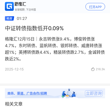
打开APP
全球视野, 下注中国
01:27
中证转债指数低开0.09%
格隆汇12月15日｜永吉转债涨9.4%，博俊转债涨
4.7%，东时转债、蓝帆转债、银邦转债、威唐转债涨
超1%；英搏转债跌4.4%，精装转债跌2.7%，金诚转债
跌近2%。
2025-12-15

216.3k
立即咨询
商务、渠道、广告合作/招聘
相关文章