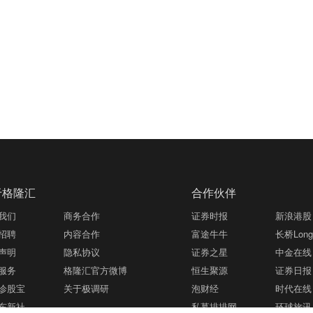
于格隆汇
合作伙伴
我们
商务合作
证券时报
新浪港股
招聘
内容合作
富途牛牛
长桥LongB
声明
隐私协议
证券之星
中金在线
服务
格隆汇官方微博
恒生聚源
证券日报
诊股宝
关于极调研
泡财经
时代在线
东新社
私募排排网
环球旅讯