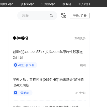
格隆汇App
诊股宝App
汇路演App
极调研
加入我们
通胀

登录 / 注册
通胀
事件播报
查看更多
创世纪(300083.SZ)：拟推2026年限制性股票激
励计划
A股公告摘要
刚刚
宇树之后，首程控股(0697.HK)“未来基金”瞄准物
理AI大周期
公司信息
3分钟前