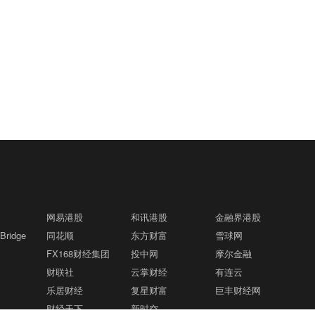
网易港股
和讯港股
金融界港股
ridge
同花顺
东方财富
雪球网
FX168财经集团
投中网
摩尔金融
财联社
云掌财经
有连云
乐居财经
复星财富
巨丰财经网
财经天下
新时空