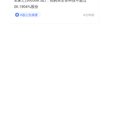
名家汇(300506.SZ)：拟购买至誉科技不超过
26.1904%股份
A股公告摘要
4分钟前